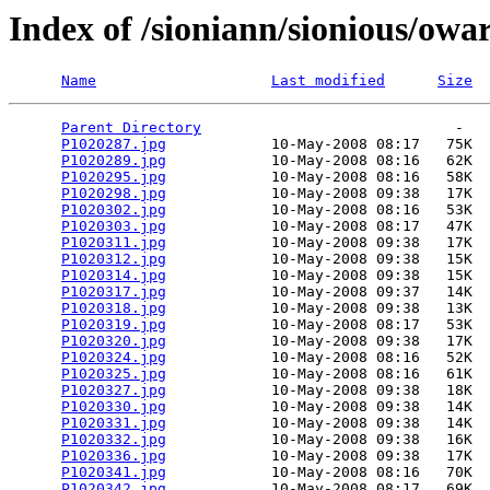
Index of /sioniann/sionious/owar
Name
Last modified
Size
Parent Directory
                             -   

P1020287.jpg
            10-May-2008 08:17   75K  

P1020289.jpg
            10-May-2008 08:16   62K  

P1020295.jpg
            10-May-2008 08:16   58K  

P1020298.jpg
            10-May-2008 09:38   17K  

P1020302.jpg
            10-May-2008 08:16   53K  

P1020303.jpg
            10-May-2008 08:17   47K  

P1020311.jpg
            10-May-2008 09:38   17K  

P1020312.jpg
            10-May-2008 09:38   15K  

P1020314.jpg
            10-May-2008 09:38   15K  

P1020317.jpg
            10-May-2008 09:37   14K  

P1020318.jpg
            10-May-2008 09:38   13K  

P1020319.jpg
            10-May-2008 08:17   53K  

P1020320.jpg
            10-May-2008 09:38   17K  

P1020324.jpg
            10-May-2008 08:16   52K  

P1020325.jpg
            10-May-2008 08:16   61K  

P1020327.jpg
            10-May-2008 09:38   18K  

P1020330.jpg
            10-May-2008 09:38   14K  

P1020331.jpg
            10-May-2008 09:38   14K  

P1020332.jpg
            10-May-2008 09:38   16K  

P1020336.jpg
            10-May-2008 09:38   17K  

P1020341.jpg
            10-May-2008 08:16   70K  

P1020342.jpg
            10-May-2008 08:17   69K  
