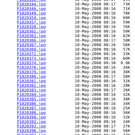
P1020344.jpg
            10-May-2008 08:17   73K  

P1020346.jpg
            10-May-2008 08:16   71K  

P1020349.jpg
            10-May-2008 08:16   78K  

P1020354.jpg
            10-May-2008 08:16   69K  

P1020357.jpg
            10-May-2008 08:16   59K  

P1020358.jpg
            10-May-2008 08:16   76K  

P1020361.jpg
            10-May-2008 08:16   59K  

P1020363.jpg
            10-May-2008 08:16   62K  

P1020366.jpg
            10-May-2008 08:17   50K  

P1020367.jpg
            10-May-2008 08:16   56K  

P1020369.jpg
            10-May-2008 08:16   57K  

P1020372.jpg
            10-May-2008 08:16   33K  

P1020373.jpg
            10-May-2008 08:16   60K  

P1020374.jpg
            10-May-2008 09:38  9.9K  

P1020376.jpg
            10-May-2008 08:16   34K  

P1020379.jpg
            10-May-2008 08:16   30K  

P1020380.jpg
            10-May-2008 08:17   58K  

P1020381.jpg
            10-May-2008 08:16   32K  

P1020382.jpg
            10-May-2008 08:16   28K  

P1020383.jpg
            10-May-2008 08:17   26K  

P1020384.jpg
            10-May-2008 08:16   32K  

P1020385.jpg
            10-May-2008 08:16   38K  

P1020386.jpg
            10-May-2008 08:16   34K  

P1020387.jpg
            10-May-2008 08:16   25K  

P1020388.jpg
            10-May-2008 08:16   56K  

P1020390.jpg
            10-May-2008 08:16   32K  

P1020392.jpg
            10-May-2008 08:16   24K  

P1020393.jpg
            10-May-2008 08:17   27K  

P1020396.jpg
            10-May-2008 08:16   56K  
